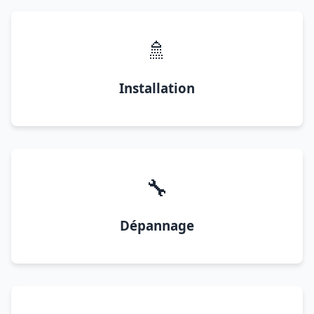
🚿
Installation
🔧
Dépannage