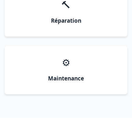
🔨
Réparation
⚙️
Maintenance