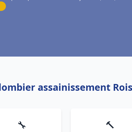
Plombier assainissement Rois
🔧
🔨