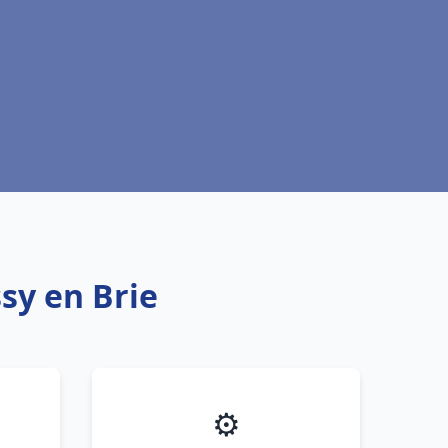
sy en Brie
⚙️