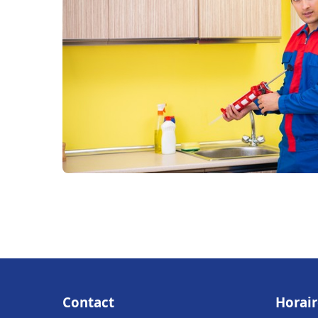
Contact
Horair