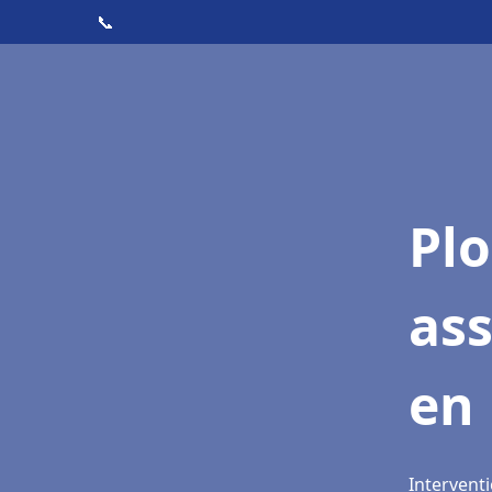
📞
Pl
as
en 
Interventi