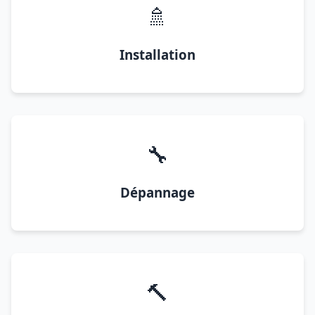
🚿
Installation
🔧
Dépannage
🔨