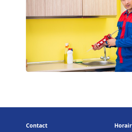
Contact
Horair