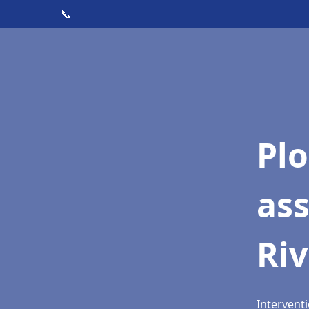
📞
Pl
as
Riv
Interventi