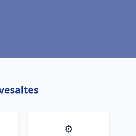
vesaltes
⚙️