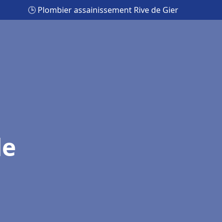
🕒 Plombier assainissement Rive de Gier
de