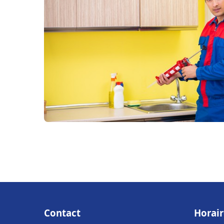
Contact
Horair