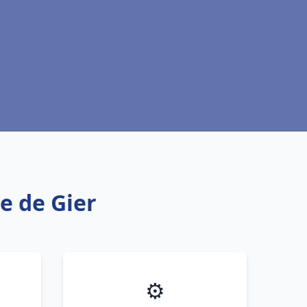
e de Gier
⚙️