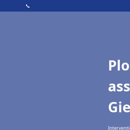
📞
Pl
ass
Gie
Interventi