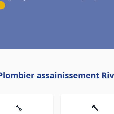
 Plombier assainissement Riv
🔧
🔨