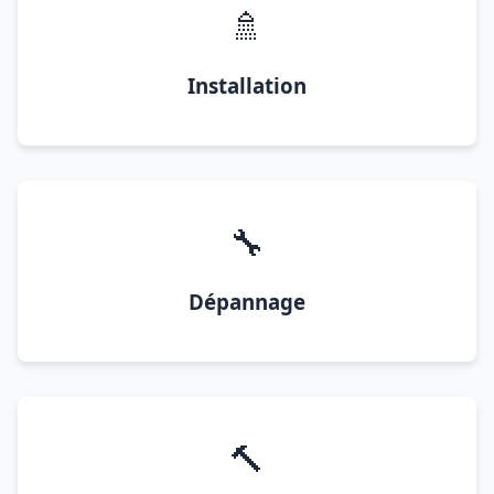
🚿
Installation
🔧
Dépannage
🔨