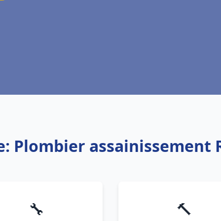
e: Plombier assainissement
🔧
🔨