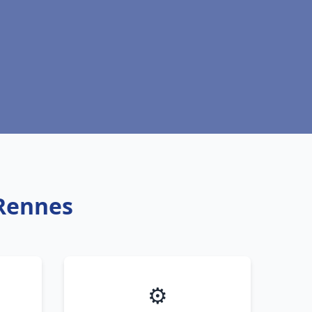
 Rennes
⚙️