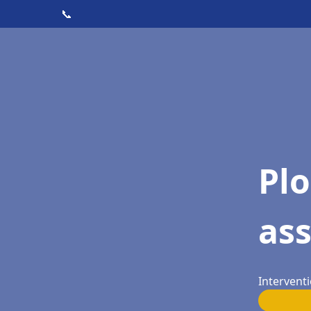
📞
Pl
as
Intervent