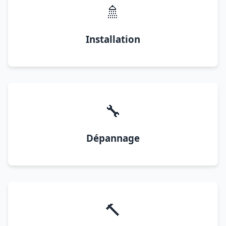
🚿
Installation
🔧
Dépannage
🔨