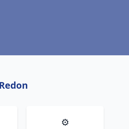
 Redon
⚙️