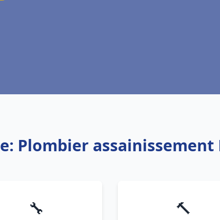
ce: Plombier assainissement
🔧
🔨