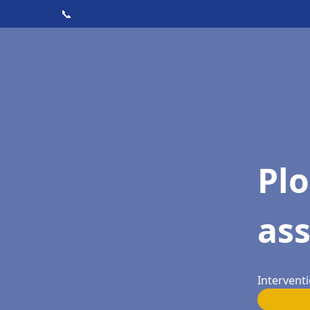
📞
Pl
as
Intervent