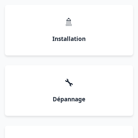
🚿
Installation
🔧
Dépannage