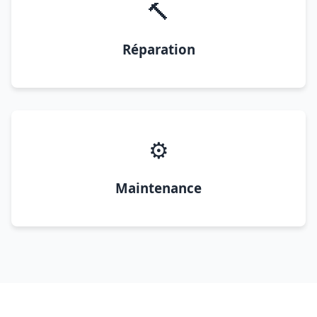
🔨
Réparation
⚙️
Maintenance