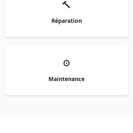
🔨
Réparation
⚙️
Maintenance