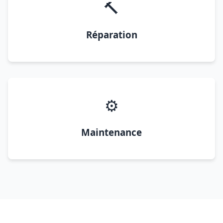
🔨
Réparation
⚙️
Maintenance