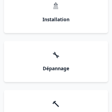
🚿
Installation
🔧
Dépannage
🔨