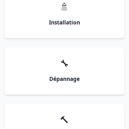
🚿
Installation
🔧
Dépannage
🔨