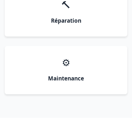
🔨
Réparation
⚙️
Maintenance