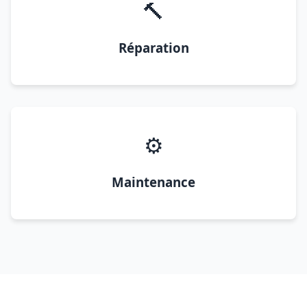
🔨
Réparation
⚙️
Maintenance