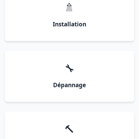
🚿
Installation
🔧
Dépannage
🔨