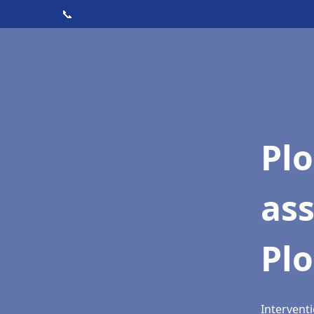
📞
Pl
as
Pl
Intervent