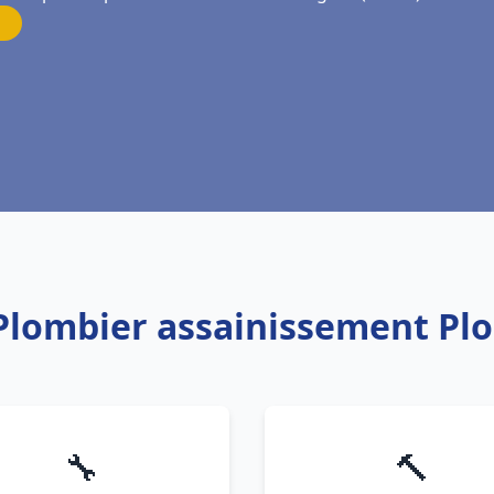
 Plombier assainissement P
🔧
🔨