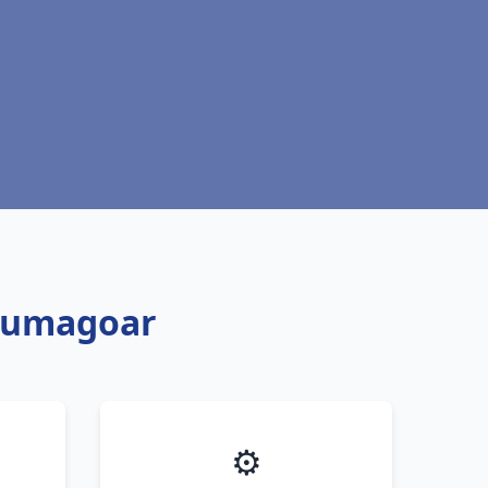
loumagoar
⚙️