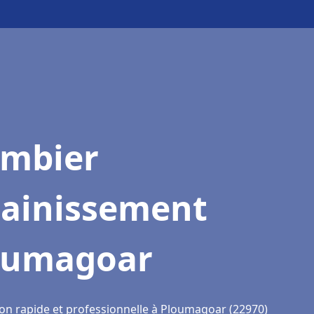
ombier
sainissement
oumagoar
ion rapide et professionnelle à Ploumagoar (22970)