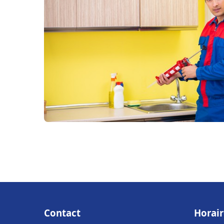
Contact
Horair