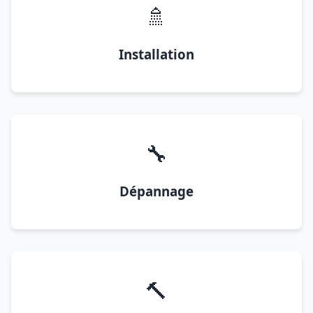
🚿
Installation
🔧
Dépannage
🔨