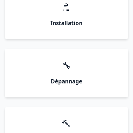
🚿
Installation
🔧
Dépannage
🔨