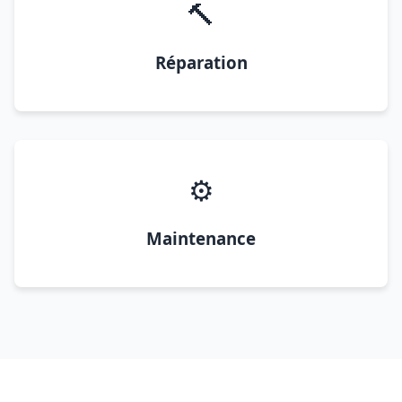
🔨
Réparation
⚙️
Maintenance