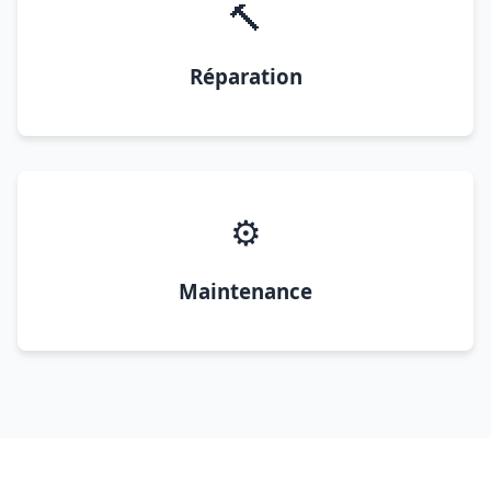
🔨
Réparation
⚙️
Maintenance