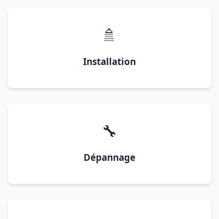
🚿
Installation
🔧
Dépannage