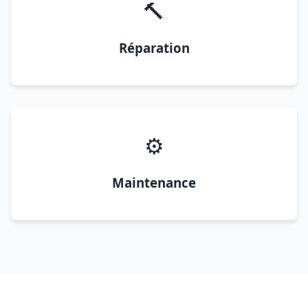
🔨
Réparation
⚙️
Maintenance