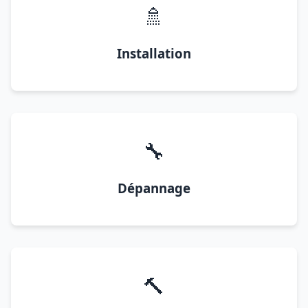
🚿
Installation
🔧
Dépannage
🔨