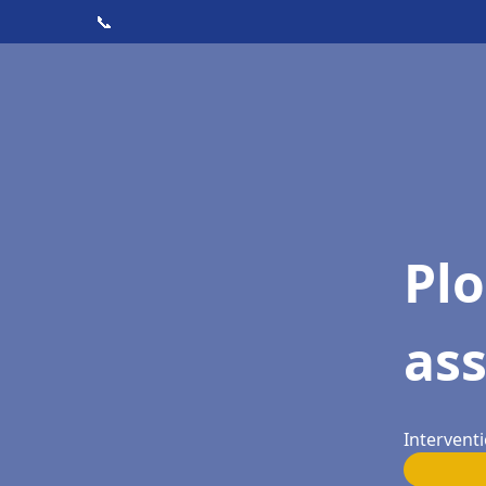
📞
Pl
ass
Interventi