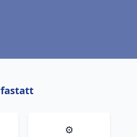
fastatt
⚙️