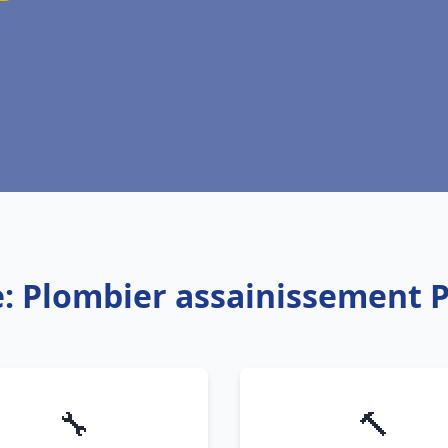
e: Plombier assainissement P
🔧
🔨