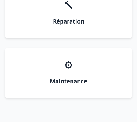
🔨
Réparation
⚙️
Maintenance