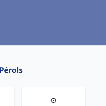
Pérols
⚙️