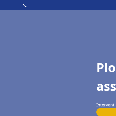
📞
Pl
ass
Interventi