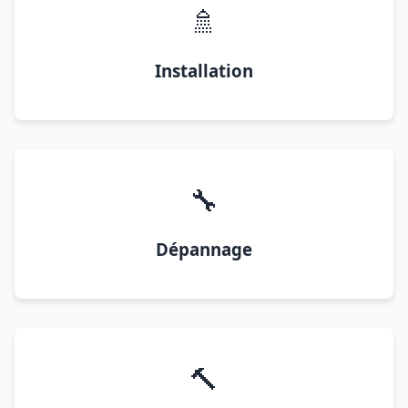
🚿
Installation
🔧
Dépannage
🔨