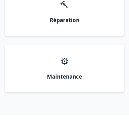
🔨
Réparation
⚙️
Maintenance