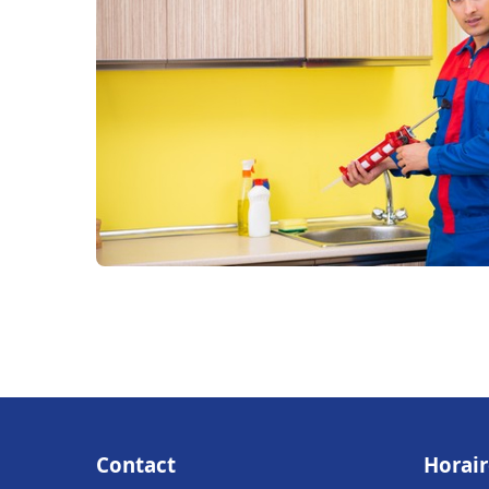
Contact
Horair