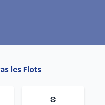
s les Flots
⚙️