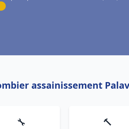
ombier assainissement Palava
🔧
🔨