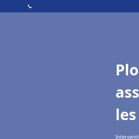
📞
Pl
as
les
Interventi