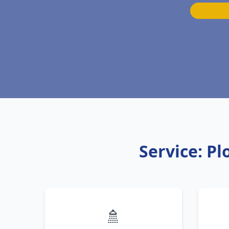
Service: Pl
🚿