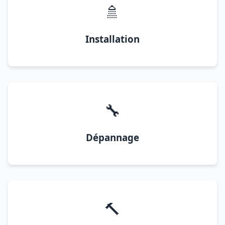
🚿
Installation
🔧
Dépannage
🔨