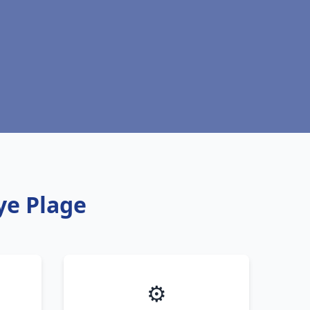
ye Plage
⚙️