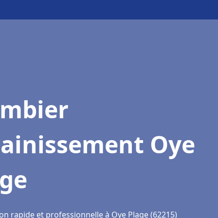
ombier
sainissement Oye
age
on rapide et professionnelle à Oye Plage (62215)