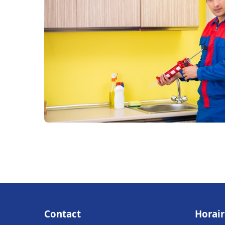
Contact
Horair