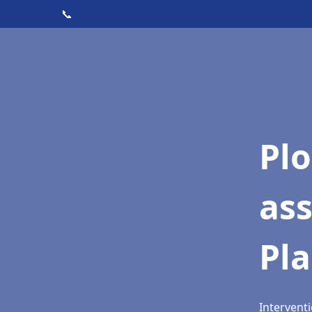
📞
Pl
as
Pl
Interventi