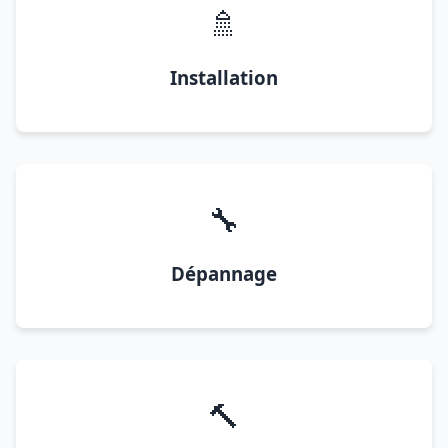
🚿
Installation
🔧
Dépannage
🔨