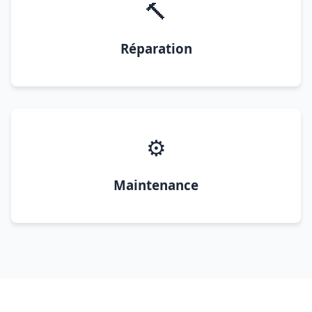
🔨
Réparation
⚙️
Maintenance