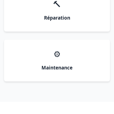
🔨
Réparation
⚙️
Maintenance