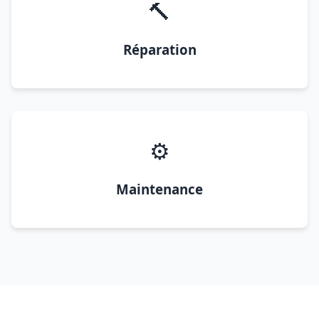
🔨
Réparation
⚙️
Maintenance