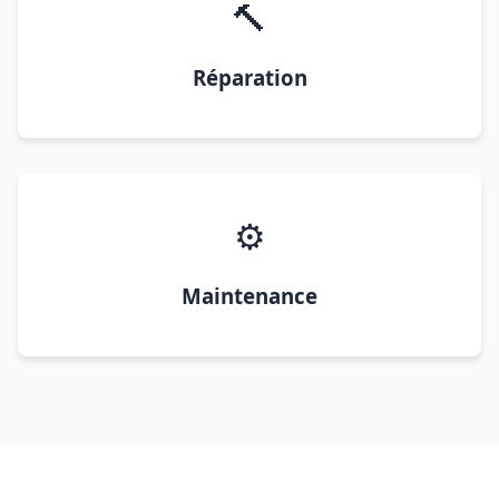
🔨
Réparation
⚙️
Maintenance