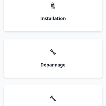
🚿
Installation
🔧
Dépannage
🔨