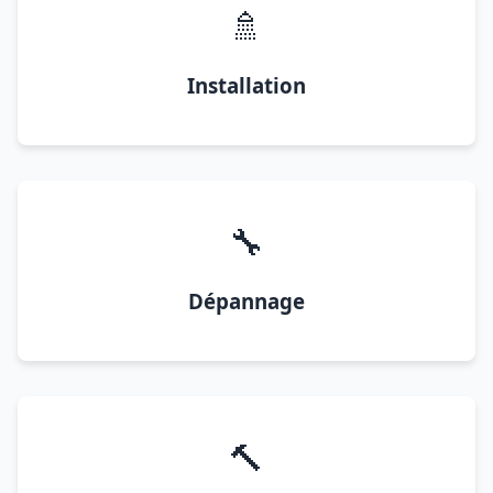
🚿
Installation
🔧
Dépannage
🔨