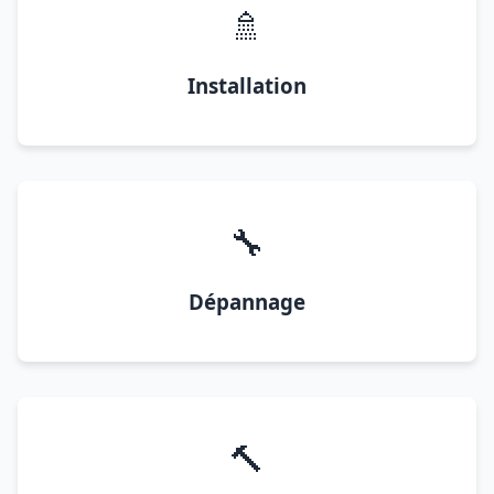
🚿
Installation
🔧
Dépannage
🔨