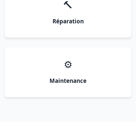
🔨
Réparation
⚙️
Maintenance