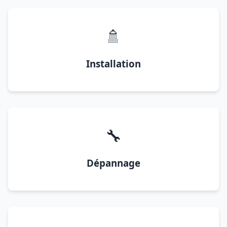
🚿
Installation
🔧
Dépannage