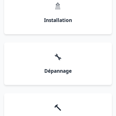
🚿
Installation
🔧
Dépannage
🔨