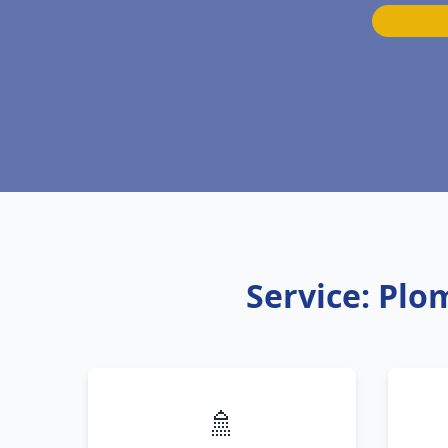
Service: Plo
🚿