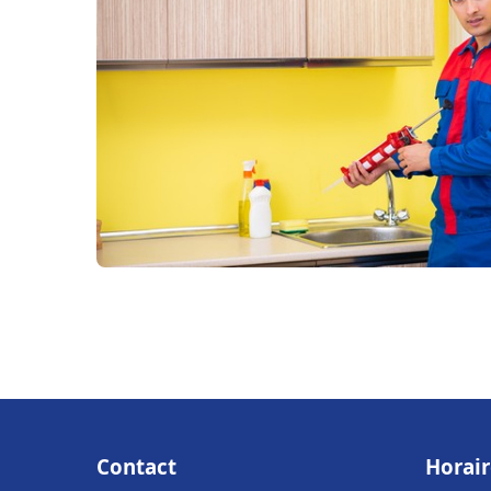
Contact
Horair