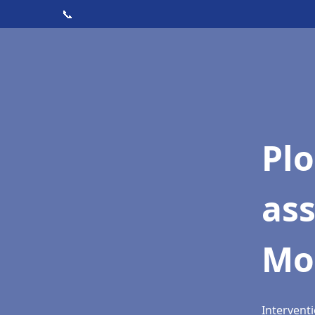
📞
Pl
as
Mo
Intervent