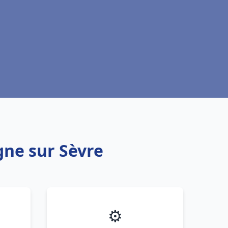
gne sur Sèvre
⚙️