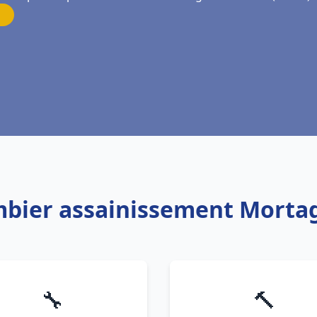
mbier assainissement Morta
🔧
🔨