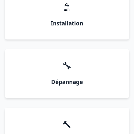
🚿
Installation
🔧
Dépannage
🔨