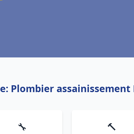
ce: Plombier assainissement
🔧
🔨