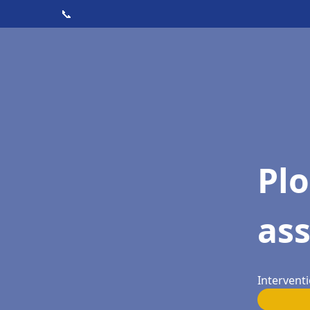
📞
Pl
as
Intervent