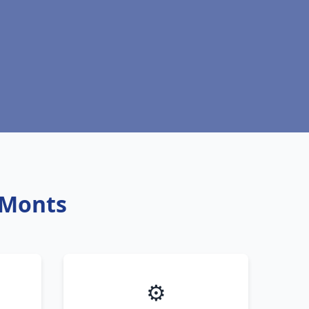
 Monts
⚙️