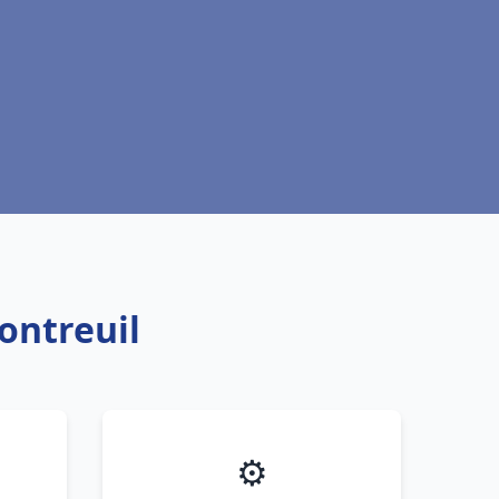
ontreuil
⚙️