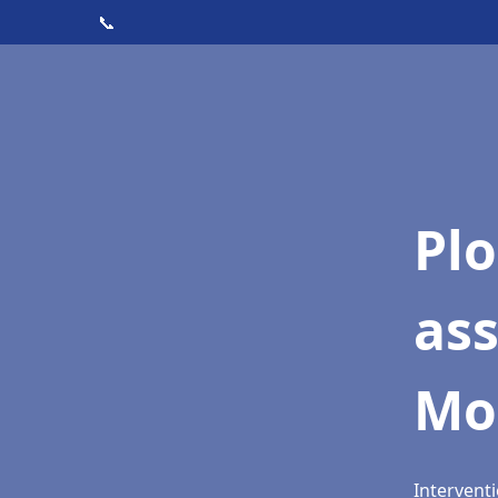
📞
Pl
as
Mo
Interventi