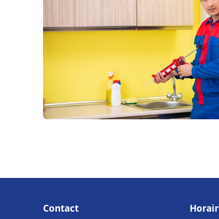
Contact
Horair