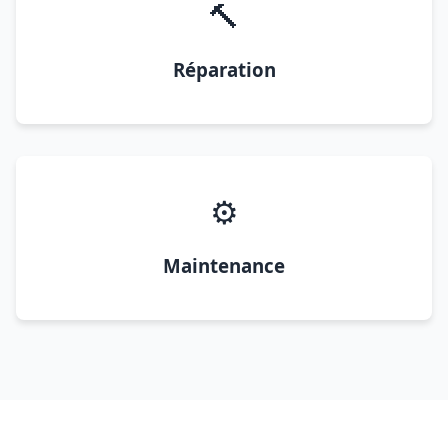
🔨
Réparation
⚙️
Maintenance