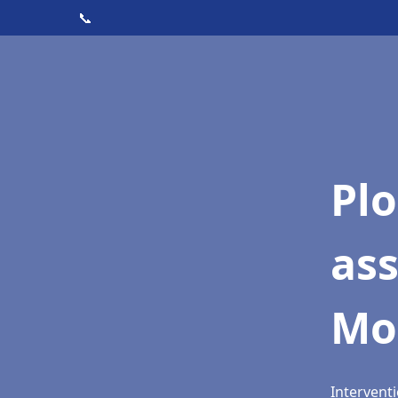
📞
Pl
as
Mo
Intervent