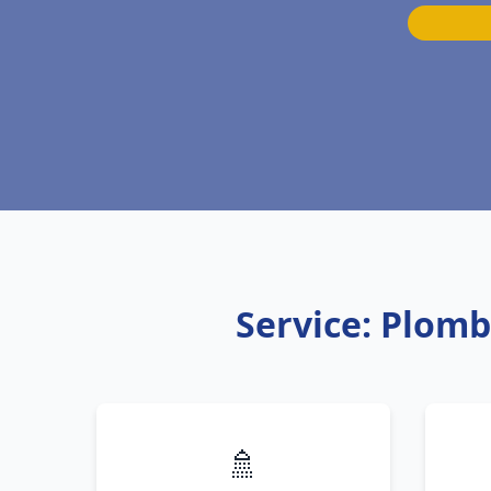
Service: Plom
🚿