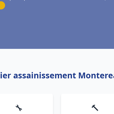
bier assainissement Montere
🔧
🔨