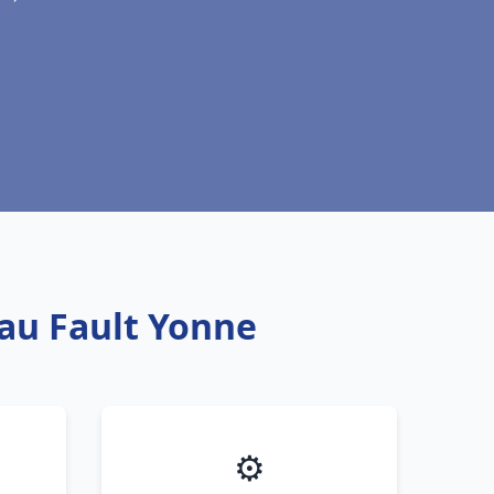
au Fault Yonne
⚙️