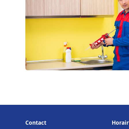
Contact
Horair