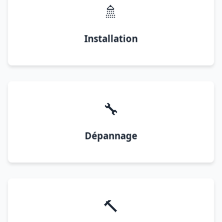
🚿
Installation
🔧
Dépannage
🔨