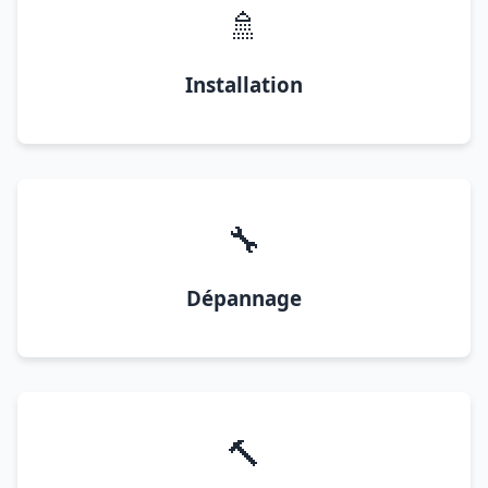
🚿
Installation
🔧
Dépannage
🔨